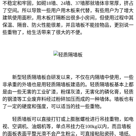
不稳定和牢固，如砌18墙、24墙、37墙那就墙体非常厚，挤占
了空间。所以导致一些用户用木板来代替，有些用户为了增大
建筑使用面积，用木板打隔断出很多小房间，但使用过程中其
保温、隔音、防火性能很差，并且墙板不能挂物品，更别说一
些重物了，给生活带来了很大的不便。
新型轻质隔墙板自研发以来，不仅在内隔墙中使用，一些
非承重的外墙也是用轻质隔墙板建造的。轻质隔墙板基本上都
是由一些无害的工业矿渣，粉煤灰渣，无害化的磷化膏，轻质
的钢渣等工业废弃料经过粉碎加压而成的一种墙体。墙板也有
了一定的硬度和强度，可以适当的挂一些重物。
轻质墙板可以直接打钉或上膨胀螺栓进行吊挂重物，如电
视、空调机、油烟机等，单点吊挂力在100kg以内，而且墙板
的面板表面平整光滑不会产生粉尘，可直接粘贴瓷砖、墙纸、