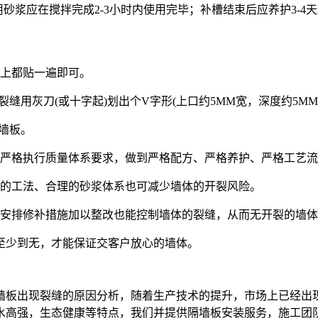
砂浆应在搅拌完成2-3小时内使用完毕；补槽结束后应养护3-4
板上都贴一遍即可。
缝用灰刀(或十字起)划出个V字形(上口约5MM宽，深度约5MM
隔墙板。
中严格执行质量体系要求，做到严格配方、严格养护、严格工艺
理的工法、合理的砂浆体系也可减少墙体的开裂风险。
理安排修补措施加以整改也能控制墙体的裂缝，从而无开裂的墙
至少到无，才能保证交客户放心的墙体。
墙板出现裂缝的原因分析，随着生产技术的提升，市场上已经出
水高强，生态健康等特点，我们并提供隔墙板安装服务，施工团