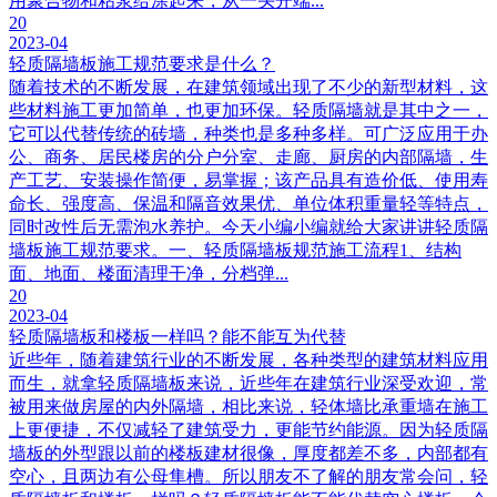
用聚合物和粘浆给涂起来，从一头开端...
20
2023-04
轻质隔墙板施工规范要求是什么？
随着技术的不断发展，在建筑领域出现了不少的新型材料，这
些材料施工更加简单，也更加环保。轻质隔墙就是其中之一，
它可以代替传统的砖墙，种类也是多种多样。可广泛应用于办
公、商务、居民楼房的分户分室、走廊、厨房的内部隔墙，生
产工艺、安装操作简便，易掌握；该产品具有造价低、使用寿
命长、强度高、保温和隔音效果优、单位体积重量轻等特点，
同时改性后无需泡水养护。今天小编小编就给大家讲讲轻质隔
墙板施工规范要求。一、轻质隔墙板规范施工流程1、结构
面、地面、楼面清理干净，分档弹...
20
2023-04
轻质隔墙板和楼板一样吗？能不能互为代替
近些年，随着建筑行业的不断发展，各种类型的建筑材料应用
而生，就拿轻质隔墙板来说，近些年在建筑行业深受欢迎，常
被用来做房屋的内外隔墙，相比来说，轻体墙比承重墙在施工
上更便捷，不仅减轻了建筑受力，更能节约能源。因为轻质隔
墙板的外型跟以前的楼板建材很像，厚度都差不多，内部都有
空心，且两边有公母隼槽。所以朋友不了解的朋友常会问，轻