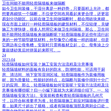
卫生间能不能用轻质隔墙板来做隔断
如今卫生间装修，干湿分离是一种趋势，只要面积上允许，都
想要再砌筑一个隔断，不仅使空间布局看起来更合理，还更容
易划分功能区。以前在做卫生间做隔断时，都会用砖块来砌，
现在市面上就行一种轻质隔墙板的建筑材料，不仅轻便，关键
施工方便快捷，很多人想用它来做卫生间隔墙。那么，卫生间
能不能用轻质隔墙板来做隔断呢？轻质隔墙板是近些年流行起
来的一种节能型建筑材料，外型像空心楼板一样的墙材，但是
它两边有公母隼槽，安装时只需将板材立起，公、母隼涂上少
量嵌缝砂浆后对拼装起来即可。...
24
2023-04
轻质隔墙板如何安装？施工安装方法流程及注意事项
轻质隔墙材料的面板有良好的防水，防潮性能，可适用于厨
房、清洁间、地下室等湿润区域。轻质隔墙板作为装修用板
材，因为质量轻，性能好的特点，在隔断与装修中得到十分广
泛的应用。那么，轻质隔墙板如何安装呢？安装方法流程及注
意事项有哪些呢？归一小编下面就为大家详细介绍下。一、轻
质隔墙板安装方法1、安装前检查检查轻质隔墙板的几何尺
寸，以符合标准要求为准，轻质隔墙施工前应对隔墙板进行查
看，如果尺寸超出了规格，或者有隔墙板顶部及两则企口处，