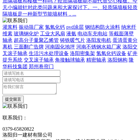
质隔墙板和楼板一样吗？轻质隔墙板能不能代替空心楼板。今
天小编就针对此类问题来和大家探讨下。一、轻质隔墙板轻质
隔墙板是一种新型节能墙材料，...
灌浆料
振动筛厂家
氢氧化钙
pvd涂层
钢结构防火涂料
纳米纤
维素
玻璃钢化炉
工业大风扇
液氨
电动车充电站
等截面薄壁
轴承
超高分子量聚乙烯管
铸铁暖气片
洛阳发电机
蛋清蛋黄分
离机
三面翻广告牌
河南固化地坪
河南不锈钢水箱厂家
洛阳交
叉滚子轴承
生活污水处理设备
洛阳密集架
氢氧化钙设备
矿井
提升系统
交叉滚子轴承
角接触球轴承
精密轴承
洛阳钢构
隆
华科技集团
郑州卷帘门
联系我们：
0379-65820822
洛阳归一建材有限公司