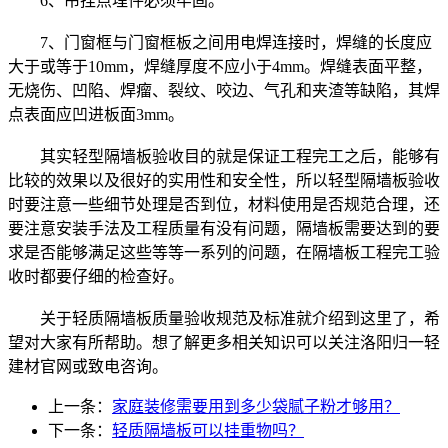
6、吊挂点埋件必须牢固。
7、门窗框与门窗框板之间用电焊连接时，焊缝的长度应
大于或等于10mm，焊缝厚度不应小于4mm。焊缝表面平整，
无烧伤、凹陷、焊瘤、裂纹、咬边、气孔和夹渣等缺陷，其焊
点表面应凹进板面3mm。
其实轻型隔墙板验收目的就是保证工程完工之后，能够有
比较的效果以及很好的实用性和安全性，所以轻型隔墙板验收
时要注意一些细节处理是否到位，材料使用是否规范合理，还
要注意安装手法及工程质量有没有问题，隔墙板需要达到的要
求是否能够满足这些等等一系列的问题，在隔墙板工程完工验
收时都要仔细的检查好。
关于轻质隔墙板质量验收规范及标准就介绍到这里了，希
望对大家有所帮助。想了解更多相关知识可以关注洛阳归一轻
建材官网或致电咨询。
上一条：
家庭装修需要用到多少袋腻子粉才够用？
下一条：
轻质隔墙板可以挂重物吗？