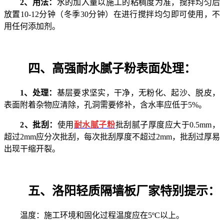
2、用法：
水的加入量以施工的粘稠度为准，搅拌均匀后
放置
10-12分钟（冬季30分钟）在进行搅拌均匀即可使用，不
用任何添加剂。
四、
高强耐水腻
子粉
表面处理：
1、
处理：
基层要求
坚实
，干净，无粉化、起沙、脱皮，
表面附着杂物应清除，孔洞需要修补，含水率应低于
5%。
2、
批刮：
使用
耐水
腻子粉
批刮腻子厚度应大于
0.5mm，
超过2mm应分次批刮，每次批刮厚度不超过2mm，批刮过厚易
出现干缩开裂。
五、洛阳轻质隔墙板厂家特别提示：
温度：施工环境和固化过程温度应在
5ºC以上。